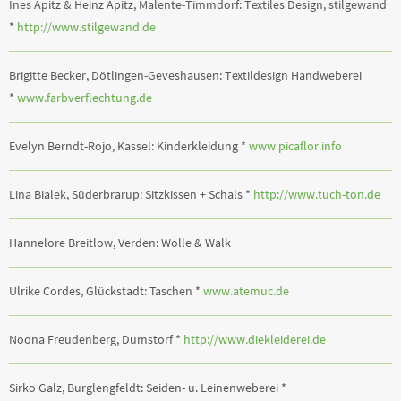
Ines Apitz & Heinz Apitz, Malente-Timmdorf: Textiles Design, stilgewand
*
http://www.stilgewand.de
Brigitte Becker, Dötlingen-Geveshausen: Textildesign Handweberei
*
www.farbverflechtung.de
Evelyn Berndt-Rojo, Kassel: Kinderkleidung *
www.picaflor.info
Lina Bialek, Süderbrarup: Sitzkissen + Schals *
http://www.tuch-ton.de
Hannelore Breitlow, Verden: Wolle & Walk
Ulrike Cordes, Glückstadt: Taschen *
www.atemuc.de
Noona Freudenberg, Dumstorf *
http://www.diekleiderei.de
Sirko Galz, Burglengfeldt: Seiden- u. Leinenweberei *