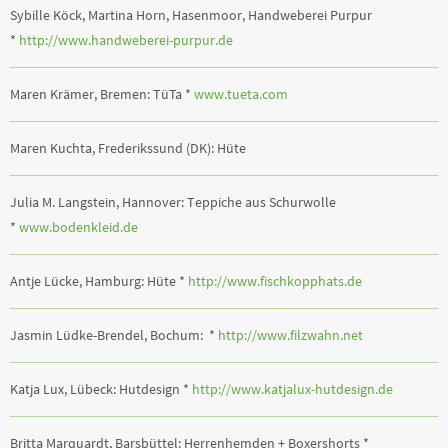
Sybille Köck, Martina Horn, Hasenmoor, Handweberei Purpur
*
http://www.handweberei-purpur.de
Maren Krämer, Bremen: TüTa *
www.tueta.com
Maren Kuchta, Frederikssund (DK): Hüte
Julia M. Langstein, Hannover: Teppiche aus Schurwolle
*
www.bodenkleid.de
Antje Lücke, Hamburg: Hüte *
http://www.fischkopphats.de
Jasmin Lüdke-Brendel, Bochum: *
http://www.filzwahn.net
Katja Lux, Lübeck: Hutdesign *
http://www.katjalux-hutdesign.de
Britta Marquardt, Barsbüttel: Herrenhemden + Boxershorts *