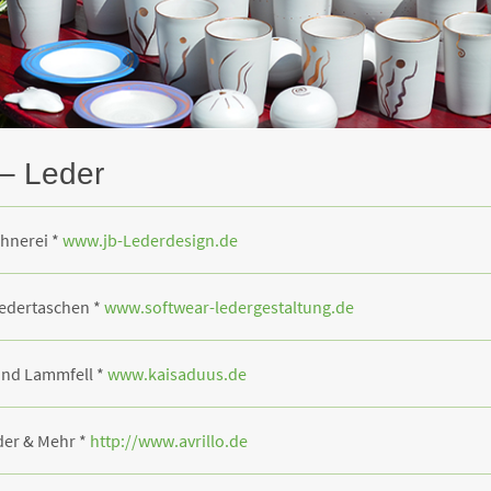
 – Leder
chnerei *
www.jb-Lederdesign.de
Ledertaschen *
www.softwear-ledergestaltung.de
und Lammfell *
www.kaisaduus.de
der & Mehr *
http://www.avrillo.de